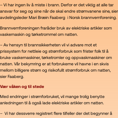
– Vi har ingen liv å miste i brann. Derfor er det viktig at alle tar
ansvar for seg og sine når de skal endre strømvanene sine, sier
avdelingsleder Mari Bræin Faaberg i Norsk brannvernforening.
Brannvernforeningen fraråder bruk av elektriske artikler som
vaskemaskin og tørketrommel om natten.
– Av hensyn til brannsikkerheten vil vi advare mot et
prissystem for nettleie og strømforbruk som frister folk til å
bruke vaskemaskiner, tørketromler og oppvaskmaskiner om
natten. Vår bekymring er at forbrukerne vil havne i en skvis
mellom billigere strøm og risikofullt strømforbruk om natten,
sier Faaberg.
Vær våken og til stede
Med endringer i strømforbruket, vil mange trolig benytte
anledningen til å også lade elektriske artikler om natten.
– Vi har dessverre registrert flere tilfeller der det begynner å