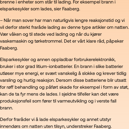
brenne i enheter som står til lading. For eksempel brann i
elsparkesykler som lades, sier Faaberg.
– Når man sover har man naturligvis lengre reaksjonstid og vi
vil derfor sterkt fraråde lading av denne type artikler om natten.
Vær våken og til stede ved lading og når du kjører
vaskemaskin og tørketrommel. Det er vårt klare råd, påpeker
Faaberg.
Elsparkesykler og annen oppladbar forbrukerelektronikk,
bruker i stor grad litium-ionbatterier. En brann i slike batterier
utløser mye energi, er svært vanskelig å slokke og krever tidlig
varsling og hurtig reaksjon. Dersom disse batteriene blir utsatt
for røff behandling og påført skade for eksempel i form av støt,
kan de ta fyr mens de lades. I sjeldne tilfeller kan det være
produksjonsfeil som fører til varmeutvikling og i verste fall
brann.
Derfor fraråder vi å lade elsparkesykler og annet utstyr
innendørs om natten uten tilsyn, understreker Faaberg.