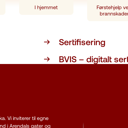
I hjemmet
Førstehjelp v
brannskade
Sertifisering
BVIS – digitalt sert
 Vi inviterer til egne
and i Arendals gater og