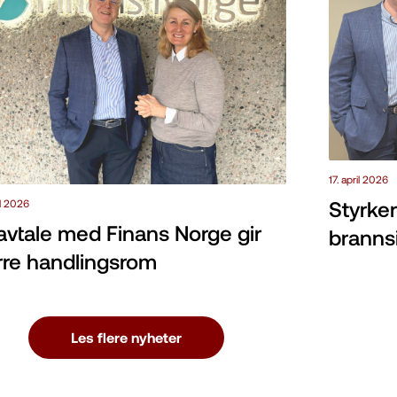
17. april 2026
Styrke
il 2026
avtale med Finans Norge gir
brannsi
rre handlingsrom
Les flere nyheter