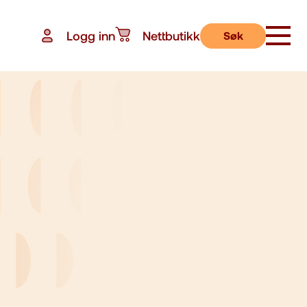
Logg inn
Nettbutikk
Søk