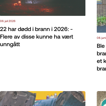
06. juli 2026
22 har dødd i brann i 2026: -
Flere av disse kunne ha vært
08. jun
unngått
Ble 
bra
et 
bra