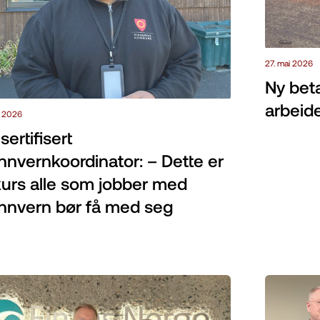
27. mai 2026
Ny bet
arbeide
i 2026
sertifisert
nnvernkoordinator: – Dette er
kurs alle som jobber med
nnvern bør få med seg