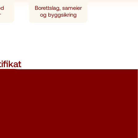
ed
Borettslag, sameier
r
og byggsikring
ifikat